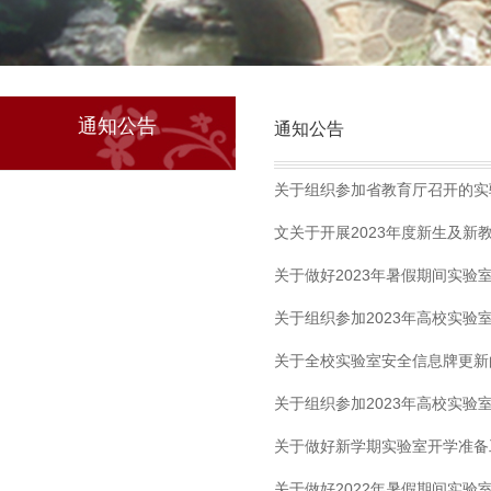
通知公告
通知公告
关于组织参加省教育厅召开的实
文关于开展2023年度新生及新
关于做好2023年暑假期间实验
关于组织参加2023年高校实验
关于全校实验室安全信息牌更新
关于组织参加2023年高校实验
关于做好新学期实验室开学准备
关于做好2022年暑假期间实验