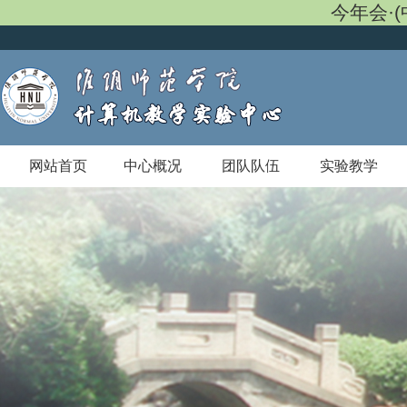
今年会·
网站首页
中心概况
团队队伍
实验教学