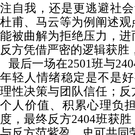
注自我，还是更逃避社会责
杜甫、马云等为例阐述观点
能被曲解为拒绝压力，进
反方凭借严密的逻辑获胜，
最后一场在2501班与2
年轻人情绪稳定是不是好
理性决策与团队信任；反
个人价值、积累心理负
度，最终反方2404班获
与反方范紫盈、史可共同荣