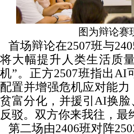
图为辩论赛
首场辩论在2507班与2
将大幅提升人类生活质
机”。正方2507班指出
配置并增强危机应对能力；
贫富分化，并援引AI换
反驳。双方你来我往，最
第二场由2406班对阵2